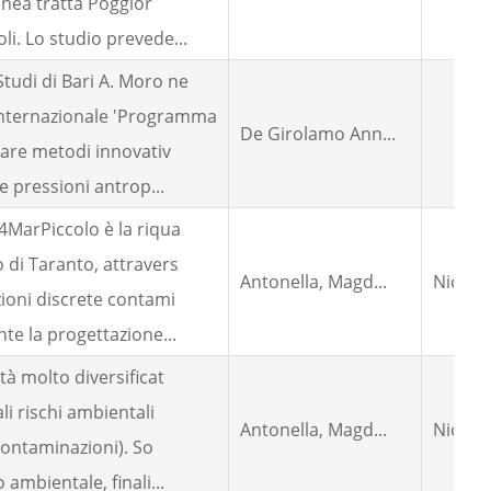
linea tratta Poggior
i. Lo studio prevede...
tudi di Bari A. Moro ne
Internazionale 'Programma
De Girolamo Ann...
ppare metodi innovativ
e pressioni antrop...
e4MarPiccolo è la riqua
o di Taranto, attravers
Antonella, Magd...
Nicola 
zioni discrete contami
te la progettazione...
tà molto diversificat
ali rischi ambientali
Antonella, Magd...
Nicola 
 contaminazioni). So
ambientale, finali...