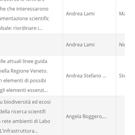
iche che interessarono
Andrea Lami
Marina 
umentazione scientific
bale: riordinare i...
Andrea Lami
Nicolet
le attuali linee guida
 nella Regione Veneto.
Andrea Stefano ...
Stefani
n elementi di possibi
li elementi essenzi...
u biodiversità ed ecosi
ella ricerca scientifi
Angela Boggero,...
a rete ambienti di Labo
L’infrastruttura...