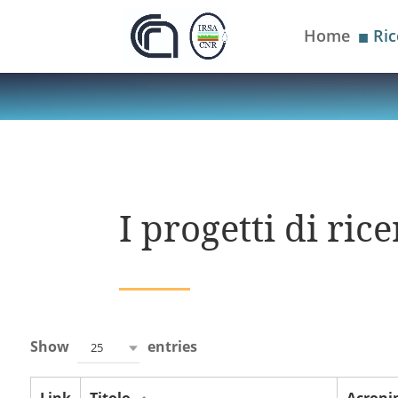
Home
Ric
■
I progetti di ri
Show
entries
25