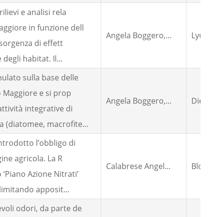
lievi e analisi rela
ggiore in funzione dell
Angela Boggero,...
Lyudmi
insorgenza di effett
egli habitat. Il...
ulato sulla base delle
go Maggiore e si prop
Angela Boggero,...
Diego F
tività integrative di
 (diatomee, macrofite...
ntrodotto l’obbligo di
gine agricola. La R
Calabrese Angel...
Blonda
 ‘Piano Azione Nitrati’
limitando apposit...
voli odori, da parte de