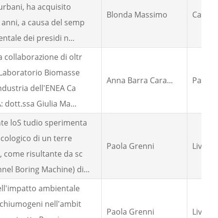
 urbani, ha acquisito
Blonda Massimo
Calabr
i anni, a causa del semp
ntale dei presidi n...
 collaborazione di oltr
l Laboratorio Biomasse
Anna Barra Cara...
Paola G
Industria dell'ENEA Ca
 dott.ssa Giulia Ma...
nte loS tudio sperimenta
icologico di un terre
Paola Grenni
Livia M
, come risultante da sc
el Boring Machine) di...
ell'impatto ambientale
 schiumogeni nell'ambit
Paola Grenni
Livia M