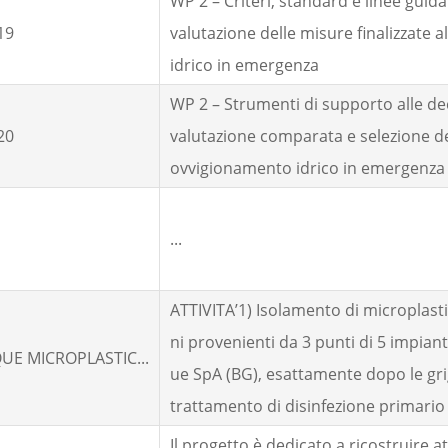
WP 2 – Criteri, standard e linee guida 
19
valutazione delle misure finalizzate 
idrico in emergenza
WP 2 – Strumenti di supporto alle dec
20
valutazione comparata e selezione de
ovvigionamento idrico in emergenza
M
...
ATTIVITA’1) Isolamento di microplasti
ni provenienti da 3 punti di 5 impiant
UE MICROPLASTIC...
ue SpA (BG), esattamente dopo le grigl
trattamento di disinfezione primario e
Il progetto è dedicato a ricostruire at