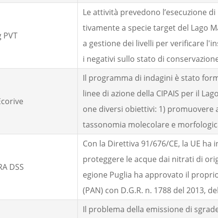
Le attività prevedono l’esecuzione di ri
tivamente a specie target del Lago Ma
g PVT
a gestione dei livelli per verificare l'
i negativi sullo stato di conservazione d
Il programma di indagini è stato form
linee di azione della CIPAIS per il La
Ecorive
one diversi obiettivi: 1) promuovere at
tassonomia molecolare e morfologica
Con la Direttiva 91/676/CE, la UE ha i
proteggere le acque dai nitrati di ori
A DSS
egione Puglia ha approvato il proprio
(PAN) con D.G.R. n. 1788 del 2013, de
Il problema della emissione di sgrade