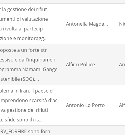
la gestione dei rifiut
rumenti di valutazione
Antonella Magda...
Nicola 
 rivolta ai partecip
azione e monitoragg...
toposte a un forte str
essivo e dall'inquinamen
Alfieri Pollice
Antonio
l programma Namami Gange
stenibile (SDG),...
lema in Iran. Il paese d
comprendono scarsità d'ac
Antonio Lo Porto
Alfieri 
a gestione dei rifiuti
 sfide sono il ris...
 SERV_FORFIRE sono forn