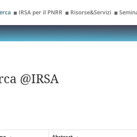
erca
IRSA per il PNRR
Risorse&Servizi
Semina
■
■
■
cerca @IRSA