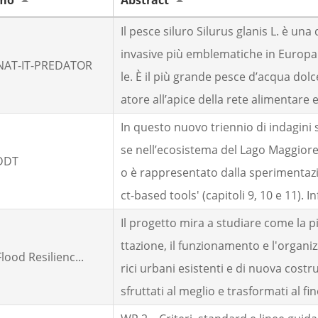
imo
Abstract
Il pesce siluro Silurus glanis L. è una 
invasive più emblematiche in Europa
-NAT-IT-PREDATOR
le. È il più grande pesce d’acqua do
atore all’apice della rete alimentare e
In questo nuovo triennio di indagini 
se nell’ecosistema del Lago Maggiore 
 DDT
o è rappresentato dalla sperimentazio
ct-based tools' (capitoli 9, 10 e 11). Inf
Il progetto mira a studiare come la pi
ttazione, il funzionamento e l'organiz
lood Resilienc...
rici urbani esistenti e di nuova cost
sfruttati al meglio e trasformati al fin