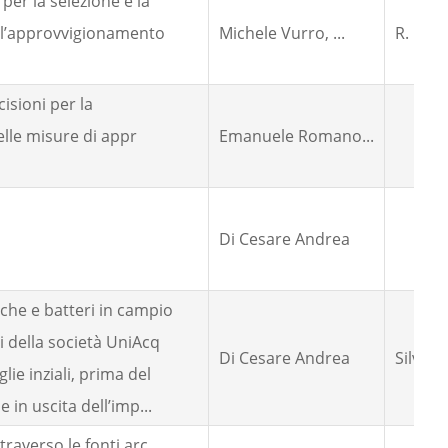
per la selezione e la
all’approvvigionamento
Michele Vurro, ...
R. Gio
isioni per la
lle misure di appr
Emanuele Romano...
Di Cesare Andrea
che e batteri in campio
i della società UniAcq
Di Cesare Andrea
Silvia 
ie inziali, prima del
 in uscita dell’imp...
traverso le fonti arc