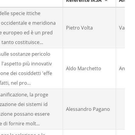
Referente IRSA
Altro 
delle specie ittiche
 occidentale e meridiona
Pietro Volta
Vanessa
lce europeo ed è un pred
 tanto costituisce...
sulle sostanze pericolo
l'aspetto più innovativ
Aldo Marchetto
Andrea 
ne dei cosiddetti 'effe
atti, nel pro...
anificazione, la proge
zazione dei sistemi id
Alessandro Pagano
ruzione possano essere
e di fornire molt...