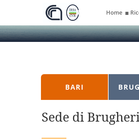
Home
Ric
■
BARI
BRUG
Sede di Brugher