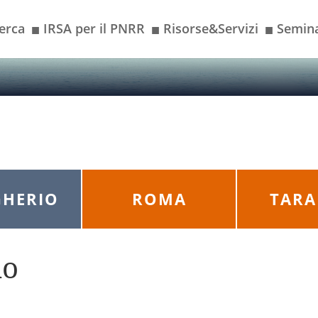
erca
IRSA per il PNRR
Risorse&Servizi
Semina
■
■
■
HERIO
ROMA
TAR
io