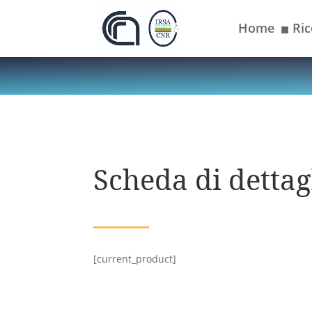
Home
Ric
■
Scheda di dettagl
[current_product]