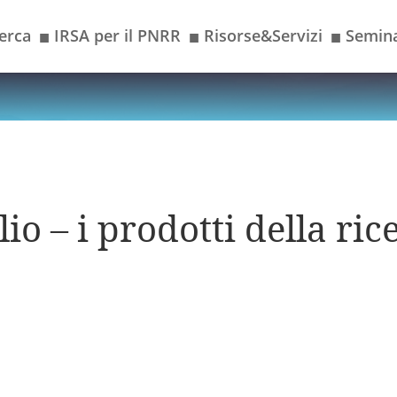
erca
IRSA per il PNRR
Risorse&Servizi
Semina
■
■
■
io – i prodotti della ric