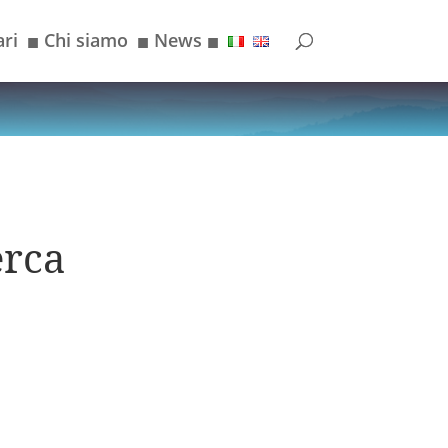
ri
Chi siamo
News
■
■
■
erca