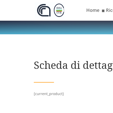
Home
Ric
■
Scheda di dettagl
[current_product]