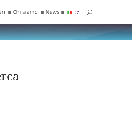
ri
Chi siamo
News
■
■
■
erca