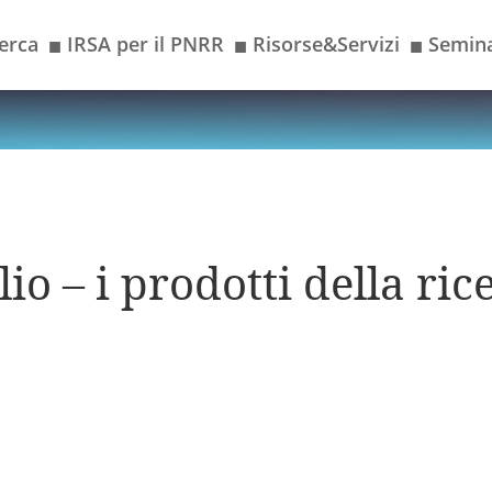
erca
IRSA per il PNRR
Risorse&Servizi
Semina
■
■
■
io – i prodotti della ric