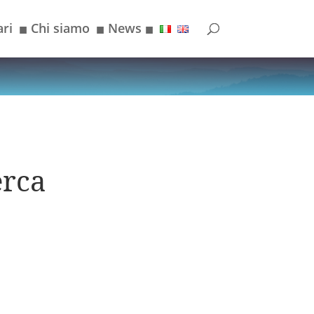
ri
Chi siamo
News
■
■
■
erca