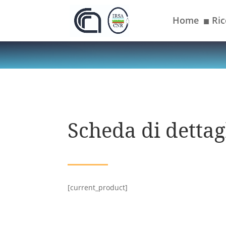
Home
Ric
■
Scheda di dettagl
[current_product]