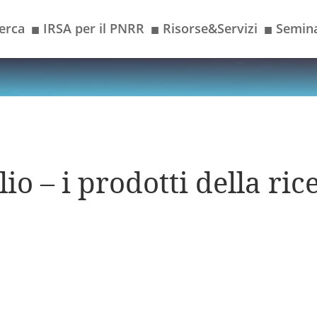
erca
IRSA per il PNRR
Risorse&Servizi
Semina
■
■
■
io – i prodotti della ric