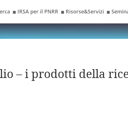
erca
IRSA per il PNRR
Risorse&Servizi
Semina
■
■
■
io – i prodotti della ric