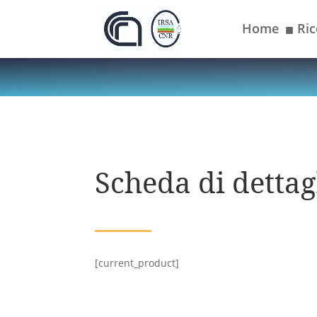
Home
Ric
■
Scheda di dettagl
[current_product]