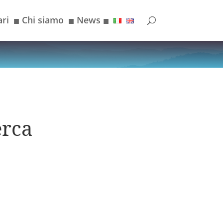
ri
Chi siamo
News
■
■
■
erca