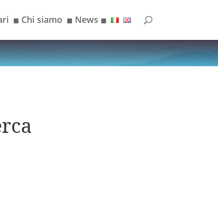
ri
Chi siamo
News
■
■
■
erca