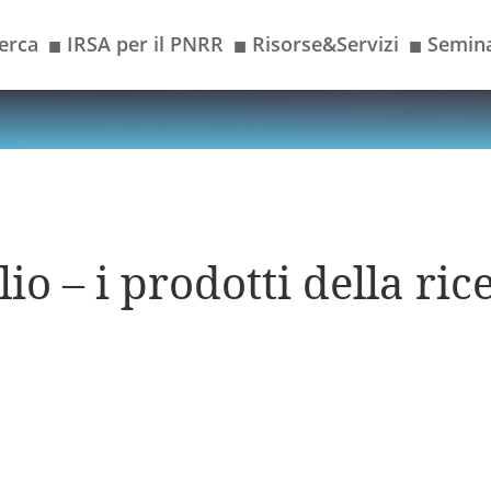
erca
IRSA per il PNRR
Risorse&Servizi
Semina
■
■
■
io – i prodotti della ric