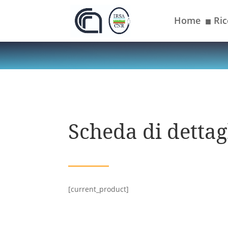
Home
Ric
■
Scheda di dettagl
[current_product]