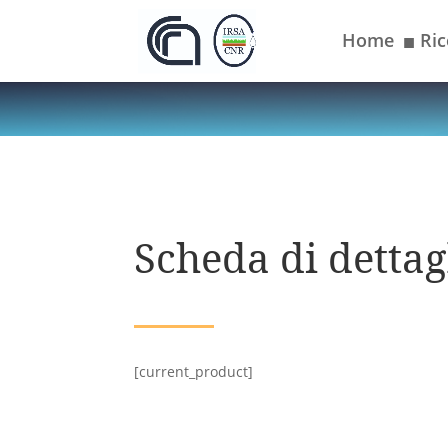
Home
Ric
■
Scheda di dettagl
[current_product]