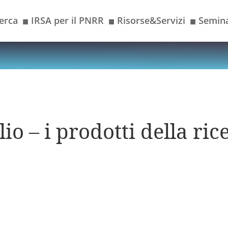
erca
IRSA per il PNRR
Risorse&Servizi
Semina
■
■
■
io – i prodotti della ric