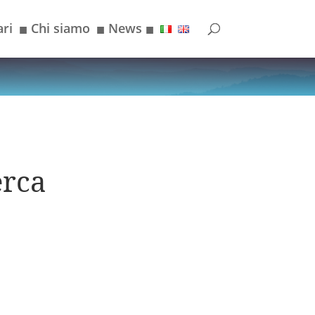
ri
Chi siamo
News
■
■
■
erca