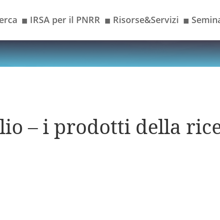
erca
IRSA per il PNRR
Risorse&Servizi
Semina
■
■
■
io – i prodotti della ric