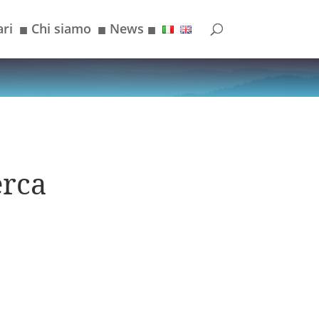
ri
Chi siamo
News
■
■
■
erca