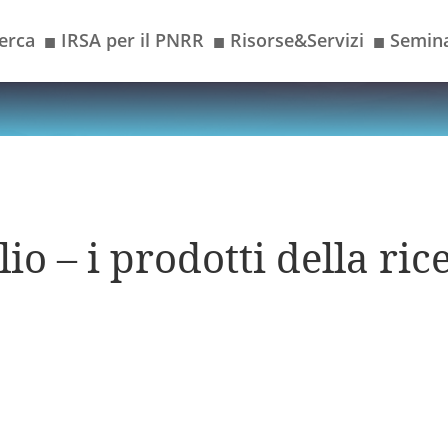
erca
IRSA per il PNRR
Risorse&Servizi
Semina
■
■
■
io – i prodotti della ric