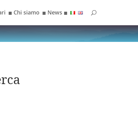
ri
Chi siamo
News
■
■
■
erca