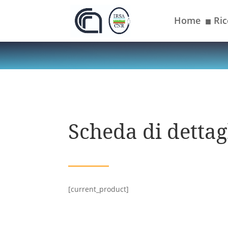
Home
Ric
■
Scheda di dettagl
[current_product]