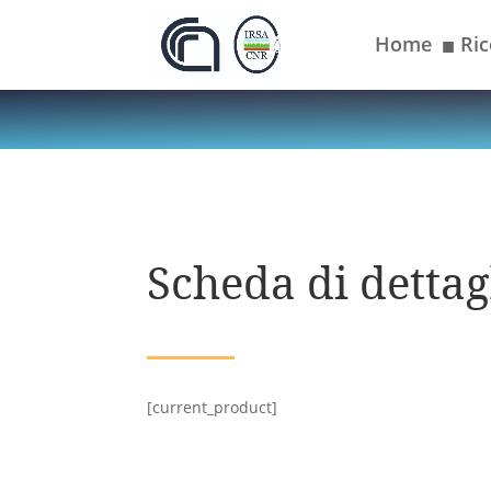
Home
Ric
■
Scheda di dettagl
[current_product]