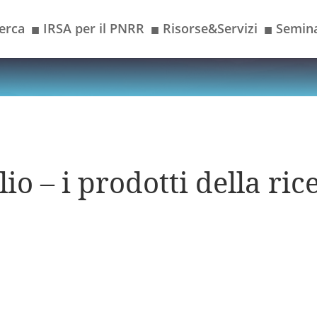
erca
IRSA per il PNRR
Risorse&Servizi
Semina
■
■
■
io – i prodotti della ric