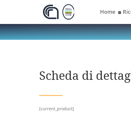
Home
Ric
■
Scheda di dettagl
[current_product]