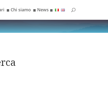
ri
Chi siamo
News
■
■
■
erca