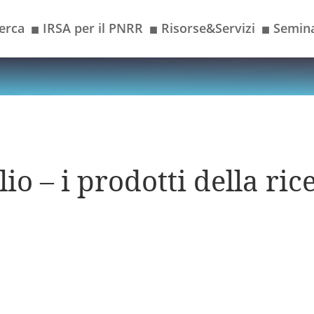
erca
IRSA per il PNRR
Risorse&Servizi
Semina
■
■
■
io – i prodotti della ric