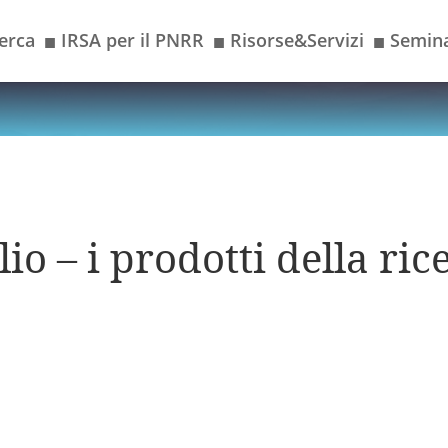
erca
IRSA per il PNRR
Risorse&Servizi
Semina
■
■
■
io – i prodotti della ric