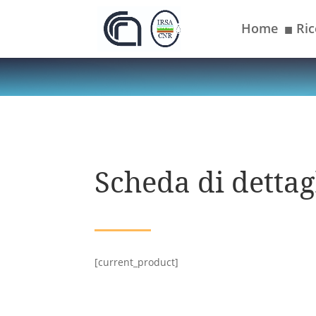
Home
Ric
■
Scheda di dettagl
[current_product]