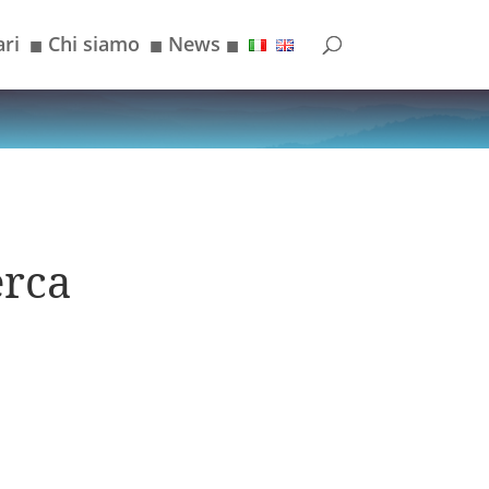
ri
Chi siamo
News
■
■
■
erca