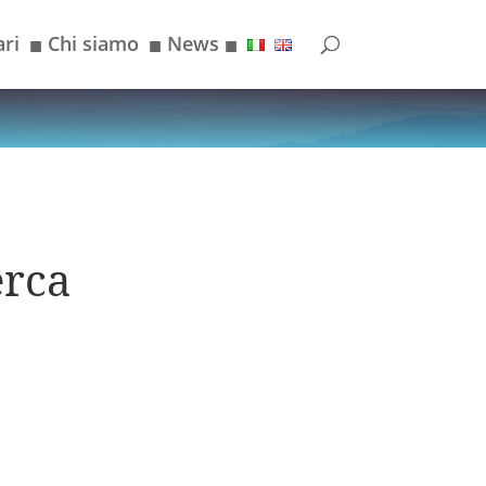
ri
Chi siamo
News
■
■
■
erca