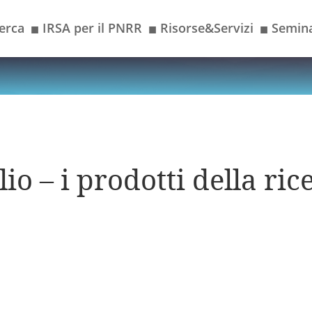
erca
IRSA per il PNRR
Risorse&Servizi
Semina
■
■
■
io – i prodotti della ric