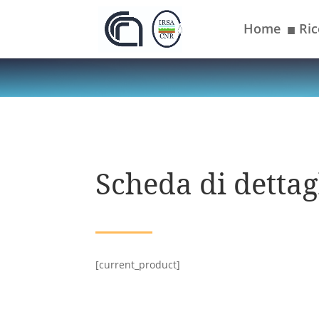
Home
Ric
■
Scheda di dettagl
[current_product]