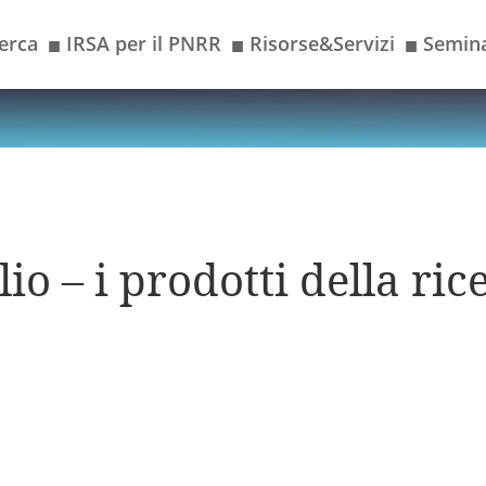
erca
IRSA per il PNRR
Risorse&Servizi
Semina
■
■
■
io – i prodotti della ric