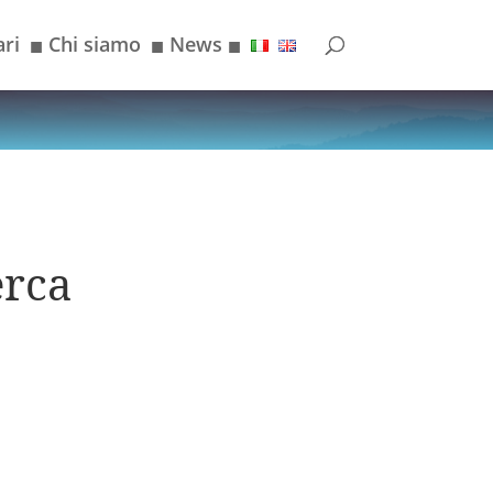
ri
Chi siamo
News
■
■
■
erca