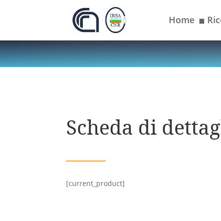
Home
Ric
■
Scheda di dettagl
[current_product]